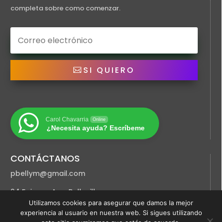
completa sobre como comenzar.
SI QUIERO
Carol Chavarria
Online
¿Necesita ayuda? Escríbeme
CONTÁCTANOS
pbellym@gmail.com
94 Fairway Ave, Belleville
New Jersey 07109, USA
Utilizamos cookies para asegurar que damos la mejor
experiencia al usuario en nuestra web. Si sigues utilizando