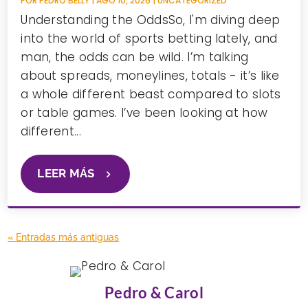
POR
PEDRO BELLY
|
AGO 10, 2026
|
UNCATEGORIZED
Understanding the OddsSo, I'm diving deep
into the world of sports betting lately, and
man, the odds can be wild. I’m talking
about spreads, moneylines, totals - it’s like
a whole different beast compared to slots
or table games. I’ve been looking at how
different...
LEER MÁS
« Entradas más antiguas
Pedro & Carol