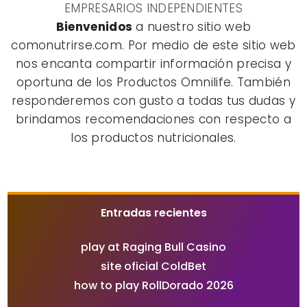
EMPRESARIOS INDEPENDIENTES
Bienvenidos
a nuestro sitio web
comonutrirse.com. Por medio de este sitio web
nos encanta compartir información precisa y
oportuna de los Productos Omnilife. También
responderemos con gusto a todas tus dudas y
brindamos recomendaciones con respecto a
los productos nutricionales.
Entradas recientes
play at Raging Bull Casino
site oficial ColdBet
how to play RollDorado 2026